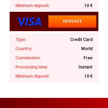
Minimum deposit:
10 €
DEPOSIT
Type:
Credit Card
Country:
World
Commission:
Free
Processing time:
Instant
Minimum deposit:
10 €