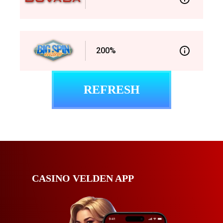
200%
REFRESH
CASINO VELDEN
APP