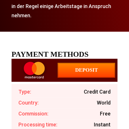
in der Regel einige Arbeitstage in Anspruch
nehmen.
PAYMENT METHODS
DEPOSIT
Type:
Credit Card
Country:
World
Commission:
Free
Processing time:
Instant