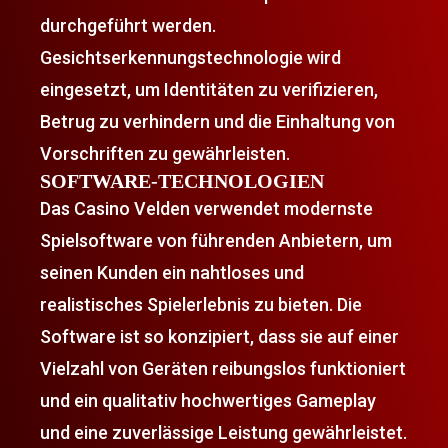
durchgeführt werden.
Gesichtserkennungstechnologie wird
eingesetzt, um Identitäten zu verifizieren,
Betrug zu verhindern und die Einhaltung von
Vorschriften zu gewährleisten.
SOFTWARE-TECHNOLOGIEN
Das Casino Velden verwendet modernste
Spielsoftware von führenden Anbietern, um
seinen Kunden ein nahtloses und
realistisches Spielerlebnis zu bieten. Die
Software ist so konzipiert, dass sie auf einer
Vielzahl von Geräten reibungslos funktioniert
und ein qualitativ hochwertiges Gameplay
und eine zuverlässige Leistung gewährleistet.