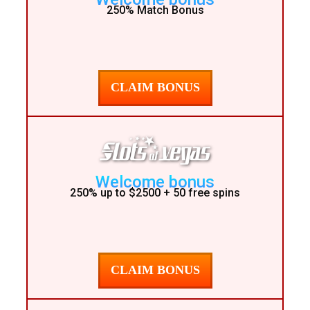
250% Match Bonus
CLAIM BONUS
Welcome bonus
250% up to $2500 + 50 free spins
CLAIM BONUS