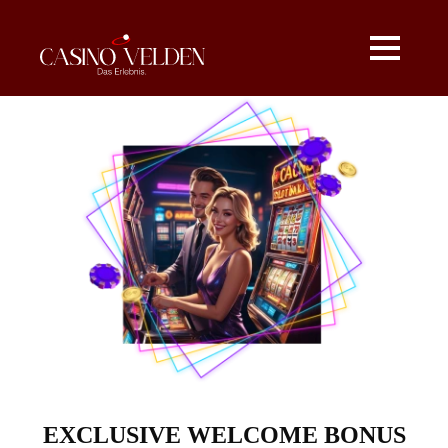
EXCLUSIVE WELCOME BONUS