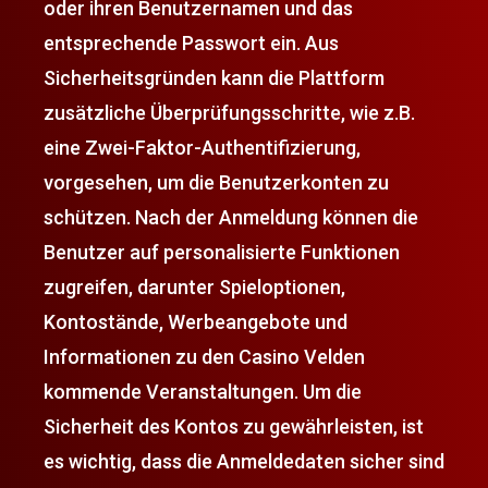
oder ihren Benutzernamen und das
entsprechende Passwort ein. Aus
Sicherheitsgründen kann die Plattform
zusätzliche Überprüfungsschritte, wie z.B.
eine Zwei-Faktor-Authentifizierung,
vorgesehen, um die Benutzerkonten zu
schützen. Nach der Anmeldung können die
Benutzer auf personalisierte Funktionen
zugreifen, darunter Spieloptionen,
Kontostände, Werbeangebote und
Informationen zu den Casino Velden
kommende Veranstaltungen. Um die
Sicherheit des Kontos zu gewährleisten, ist
es wichtig, dass die Anmeldedaten sicher sind